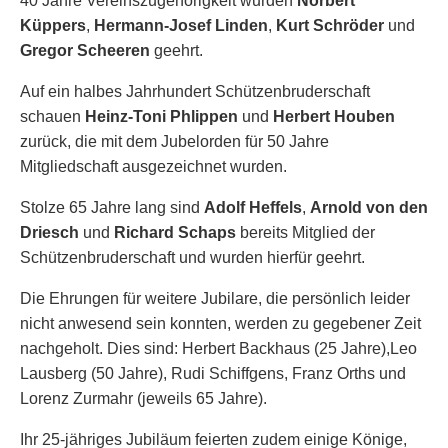
40 Jahre Vereinszugehörigkeit wurden
Norbert
Küppers
,
Hermann-Josef Linden
,
Kurt Schröder
und
Gregor Scheeren
geehrt.
Auf ein halbes Jahrhundert Schützenbruderschaft
schauen
Heinz-Toni Phlippen
und
Herbert Houben
zurück, die mit dem Jubelorden für 50 Jahre
Mitgliedschaft ausgezeichnet wurden.
Stolze 65 Jahre lang sind
Adolf Heffels
,
Arnold von den
Driesch
und
Richard Schaps
bereits Mitglied der
Schützenbruderschaft und wurden hierfür geehrt.
Die Ehrungen für weitere Jubilare, die persönlich leider
nicht anwesend sein konnten, werden zu gegebener Zeit
nachgeholt. Dies sind: Herbert Backhaus (25 Jahre),Leo
Lausberg (50 Jahre), Rudi Schiffgens, Franz Orths und
Lorenz Zurmahr (jeweils 65 Jahre).
Ihr 25-jähriges Jubiläum feierten zudem einige Könige,